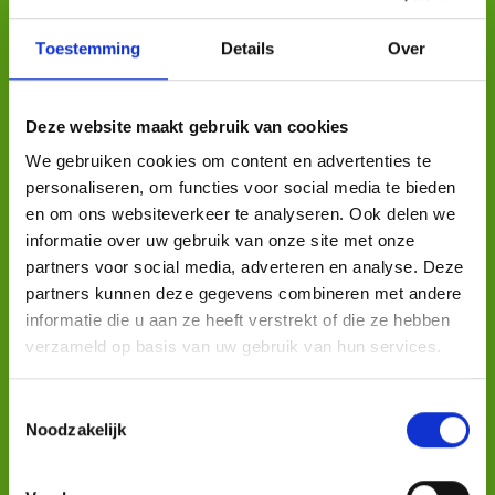
Begeleid wonen
Toestemming
Details
Over
Bij Kop-Zorg woon je zelfstandig in je eigen studio of
appartement in Alkmaar. Je huurt je eigen plek, maar
met de zekerheid van onze begeleiding.
Deze website maakt gebruik van cookies
We gebruiken cookies om content en advertenties te
We spreken vaste contactmomenten af, waarbij een
personaliseren, om functies voor social media te bieden
vaste begeleider langskomt en je helpt met je
en om ons websiteverkeer te analyseren. Ook delen we
dagelijkse bezigheden die bij op jezelf wonen komen
informatie over uw gebruik van onze site met onze
kijken, van administratie tot contact met familie of
partners voor social media, adverteren en analyse. Deze
werk.
partners kunnen deze gegevens combineren met andere
informatie die u aan ze heeft verstrekt of die ze hebben
Loop je ergens tegenaan? Je kunt altijd bellen of
verzameld op basis van uw gebruik van hun services.
langskomen. Je bent zelf verantwoordelijk voor je
inkomen, en wij geven je het nodige steuntje in de
Toestemmingsselectie
rug om stap voor stap te groeien in zelfstandigheid.
Noodzakelijk
Lees meer...