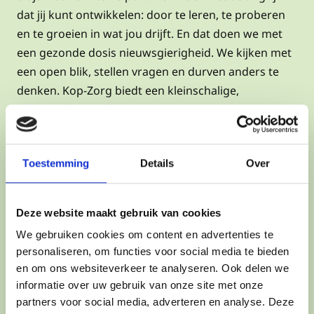
dat jij kunt ontwikkelen: door te leren, te proberen
en te groeien in wat jou drijft. En dat doen we met
een gezonde dosis nieuwsgierigheid. We kijken met
een open blik, stellen vragen en durven anders te
denken. Kop-Zorg biedt een kleinschalige,
dynamische werkomgeving waar ruimte is voor
initiatief, plezier en persoonlijke groei.
Bekijk onze vacatures of neem contact met ons op.
Toestemming
Details
Over
We leren je graag kennen!
Deze website maakt gebruik van cookies
We gebruiken cookies om content en advertenties te
personaliseren, om functies voor social media te bieden
en om ons websiteverkeer te analyseren. Ook delen we
informatie over uw gebruik van onze site met onze
partners voor social media, adverteren en analyse. Deze