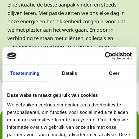
elke situatie de beste aanpak vinden en steeds
blijven leren. Met passie zetten we ons elke dag in
onze energie en betrokkenheid zorgen ervoor dat
we met plezier aan het werk gaan. En door in
verbinding te staan met cliënten, collega’s en
samenwerkingspartners, maken we samen het
verschil en creëren we zorg die écht past.
Toestemming
Details
Over
Deze website maakt gebruik van cookies
We gebruiken cookies om content en advertenties te
personaliseren, om functies voor social media te bieden
en om ons websiteverkeer te analyseren. Ook delen we
Aanmelden bij Kop-Zorg
informatie over uw gebruik van onze site met onze
Psychologie?
partners voor social media, adverteren en analyse. Deze